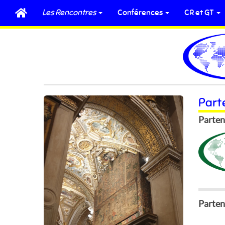
Les Rencontres
Conférences
CR et GT
Part
Parten
Partena